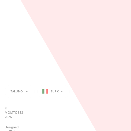
IT09599491215
CF:
GRRLVC92R50F839S
Via
Giovanni
Bausan
11,
80121
Napoli
Napoli,
Italia
amm.momtobe21@gmail.com
‪+393893473138‬
Lingua
Valuta
ITALIANO
EUR €
©
MOMTOBE21
2026
Designed