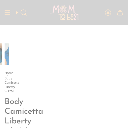
Vai
al
contenuto
Cerca
Account
Home
Body
Camicetta
Liberty
9/12M
Body
Camicetta
Liberty