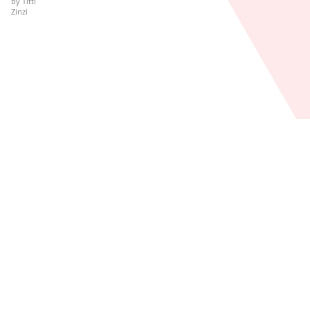
by
Titti
Zinzi