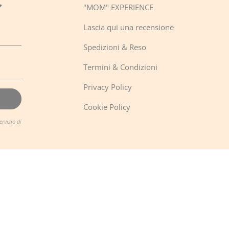

"MOM" EXPERIENCE
Lascia qui una recensione
Spedizioni & Reso
Termini & Condizioni
Privacy Policy
Cookie Policy
ervizio
di
© MOMTOBE21 2026
Designed by
Titt