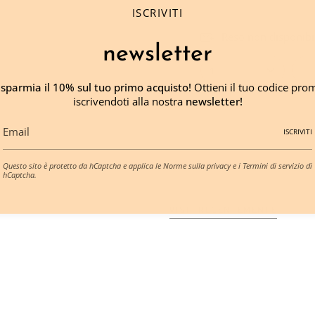
ISCRIVITI
Reso non disponibil
newsletter
1
isparmia il 10% sul tuo primo acquisto!
Ottieni il tuo codice pro
iscrivendoti alla nostra
newsletter!
ISCRIVITI
Questo sito è protetto da hCaptcha e applica le
Norme sulla privacy
e i
Termini di servizio
di
hCaptcha.
VISTI RECENTEMENTE