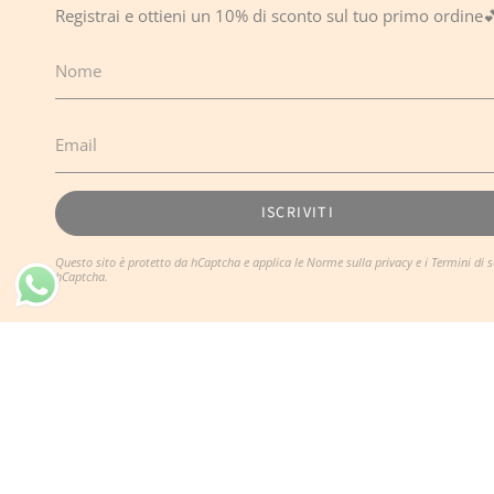
Registrai e ottieni un 10% di sconto sul tuo primo ordine
ISCRIVITI
Questo sito è protetto da hCaptcha e applica le
Norme sulla privacy
e i
Termini di s
hCaptcha.
Lingua
Valuta
ITALIANO
EUR €