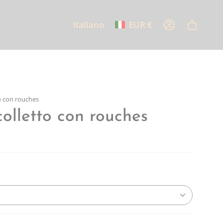
Italiano
EUR €
Lingua
Valuta
Account
o con rouches
olletto con rouches