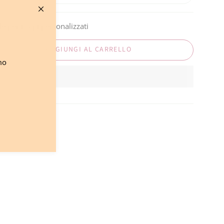
e per i capi personalizzati
AGGIUNGI AL CARRELLO
mo