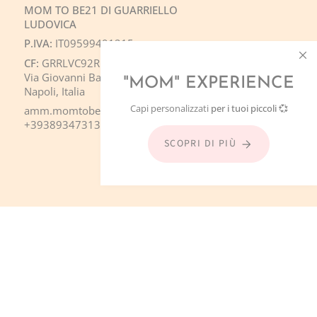
MOM TO BE21 DI GUARRIELLO
LUDOVICA
P.IVA:
IT09599491215
CF:
GRRLVC92R50F839S
Via Giovanni Bausan 11, 80121 Napoli
"MOM" EXPERIENCE
Napoli, Italia
Capi personalizzati
per i tuoi piccoli
💞
amm.momtobe21@gmail.com
‪+393893473138‬
SCOPRI DI PIÙ
i Zinzi