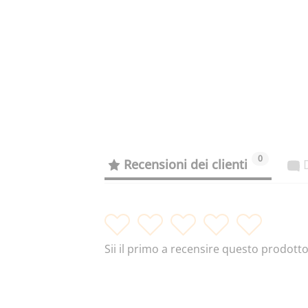
0
Recensioni dei clienti
1
2
3
4
5
Sii il primo a recensire questo prodott