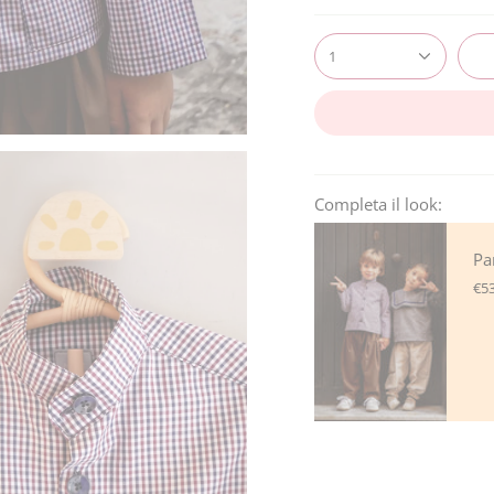
1
Completa il look:
Pa
€53