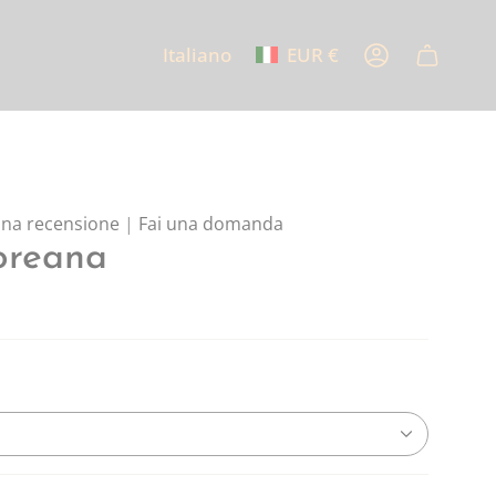
Italiano
EUR €
Lingua
Valuta
Account
 una recensione
|
Fai una domanda
oreana