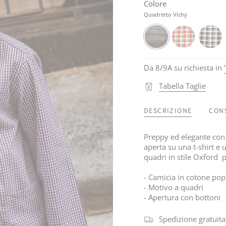
Colore
Quadretto Vichy
Quadretto
Quadroni
Quadroni
Vichy
Rosso
Blu
Da 8/9A su richiesta in
Tabella Taglie
DESCRIZIONE
CON
Preppy ed elegante con 
aperta su una t-shirt e
quadri in stile Oxford p
- Camicia in cotone pop
- Motivo a quadri
- Apertura con bottoni
Spedizione gratuita