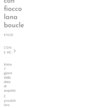
con
fiocco
lana
boucle
€10,00
CONSEGNA
Vedi
E RESO
tutto
Entro
7
giorni
dalla
data
di
acquisto
È
possibile
fare