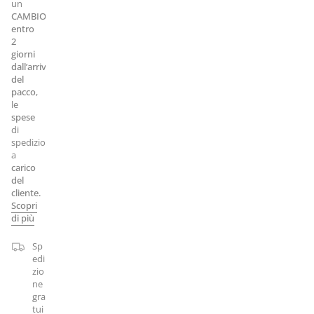
un
CAMBIO
entro
2
giorni
dall’arrivo
del
pacco
,
le
spese
di
spedizione
a
carico
del
cliente.
Scopri
di più
Sp
edi
zio
ne
gra
tui