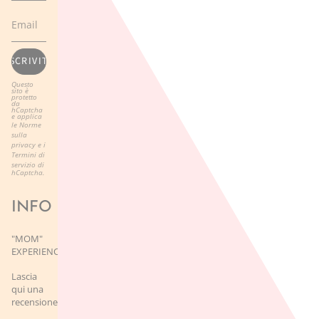
ISCRIVITI
Questo
sito è
protetto
da
hCaptcha
e applica
le
Norme
sulla
privacy
e i
Termini di
servizio
di
hCaptcha.
INFO
"MOM"
EXPERIENCE
Lascia
qui una
recensione