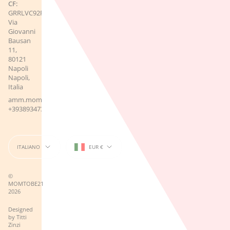
CF:
GRRLVC92R50F839S
Via
Giovanni
Bausan
11,
80121
Napoli
Napoli,
Italia
amm.momtobe21@gmail.com
‪+393893473138‬
Lingua
Valuta
ITALIANO
EUR €
©
MOMTOBE21
2026
Designed
by
Titti
Zinzi