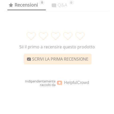
0
0
Recensioni
Q&A
1
2
3
4
5
Sii il primo a recensire questo prodotto
SCRIVI LA PRIMA RECENSIONE
Indipendentemente
Helpful
Crowd
raccolti da