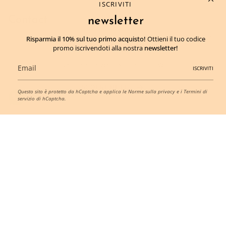
ISCRIVITI
Contact
newsletter
Risparmia il 10% sul tuo primo acquisto!
Ottieni il tuo codice
MOM TO BE21 DI GUARRIELLO LUDOVICA
promo iscrivendoti alla nostra
newsletter!
"MOM" EXPERIENCE
P.IVA:
IT09599491215
Capi personalizzati
per i tuoi piccoli
💞
CF:
GRRLVC92R50F839S
ISCRIVITI
Via Giovanni Bausan 11, 80121 Napoli Napoli, Italia
SCOPRI DI PIÙ
amm.momtobe21@gmail.com
Questo sito è protetto da hCaptcha e applica le
Norme sulla privacy
e i
Termini di
‪+393893473138‬
servizio
di hCaptcha.
Lingua
Valuta
ITALIANO
EUR €
© MOMTOBE21 2026
Designed by
Titti Zinzi