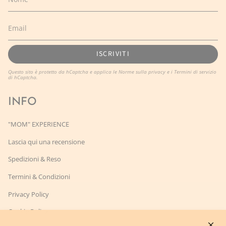
ISCRIVITI
Questo sito è protetto da hCaptcha e applica le
Norme sulla privacy
e i
Termini di servizio
di hCaptcha.
INFO
"MOM" EXPERIENCE
Lascia qui una recensione
Spedizioni & Reso
Termini & Condizioni
Privacy Policy
Cookie Policy