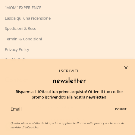
"MOM" EXPERIENCE
Lascia qui una recensione
Spedizioni & Reso
Termini & Condizioni
Privacy Policy
Cookie Policy
ISCRIVITI
Contact
newsletter
Risparmia il 10% sul tuo primo acquisto!
Ottieni il tuo codice
MOM TO BE21 DI GUARRIELLO LUDOVICA
promo iscrivendoti alla nostra
newsletter!
"MOM" EXPERIENCE
P.IVA:
IT09599491215
Capi personalizzati
per i tuoi piccoli
💞
CF:
GRRLVC92R50F839S
ISCRIVITI
Via Giovanni Bausan 11, 80121 Napoli Napoli, Italia
SCOPRI DI PIÙ
amm.momtobe21@gmail.com
Questo sito è protetto da hCaptcha e applica le
Norme sulla privacy
e i
Termini di
‪+393893473138‬
servizio
di hCaptcha.