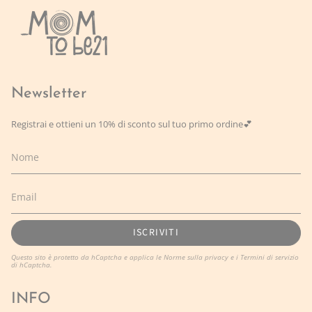
Newsletter
Registrai e ottieni un 10% di sconto sul tuo primo ordine💕
ISCRIVITI
Questo sito è protetto da hCaptcha e applica le
Norme sulla privacy
e i
Termini di servizio
di hCaptcha.
INFO