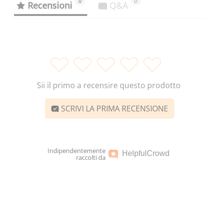
0
0
Recensioni
Q&A
1
2
3
4
5
Sii il primo a recensire questo prodotto
SCRIVI LA PRIMA RECENSIONE
Indipendentemente
Helpful
Crowd
raccolti da