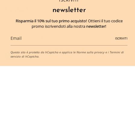
ISCRIVITI
Contact
newsletter
Risparmia il 10% sul tuo primo acquisto!
Ottieni il tuo codice
MOM TO BE21 DI GUARRIELLO LUDOVICA
promo iscrivendoti alla nostra
newsletter!
"MOM" EXPERIENCE
P.IVA:
IT09599491215
Capi personalizzati
per i tuoi piccoli
💞
CF:
GRRLVC92R50F839S
ISCRIVITI
Via Giovanni Bausan 11, 80121 Napoli Napoli, Italia
SCOPRI DI PIÙ
amm.momtobe21@gmail.com
Questo sito è protetto da hCaptcha e applica le
Norme sulla privacy
e i
Termini di
‪+393893473138‬
servizio
di hCaptcha.
Lingua
Valuta
ITALIANO
EUR €
© MOMTOBE21 2026
Designed by
Titti Zinzi