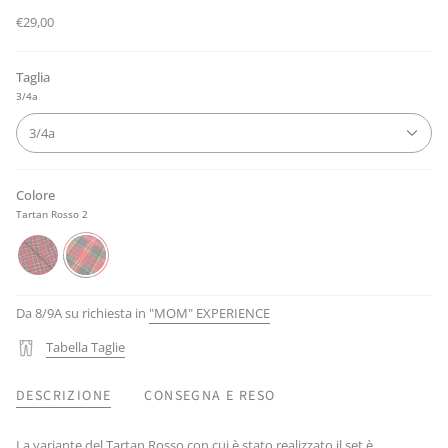
€29,00
Taglia
3/4a
3/4a
Colore
Tartan Rosso 2
Tartan
Tartan
Rosso
Rosso
2
Da 8/9A su richiesta in
"MOM" EXPERIENCE
Tabella Taglie
DESCRIZIONE
CONSEGNA E RESO
La variante del Tartan Rosso con cui è stato realizzato il set è