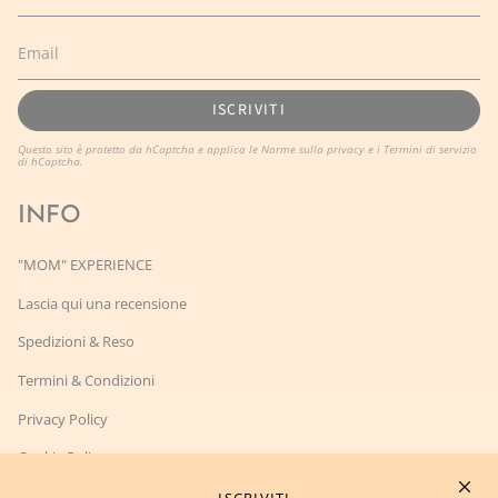
ISCRIVITI
Questo sito è protetto da hCaptcha e applica le
Norme sulla privacy
e i
Termini di servizio
di hCaptcha.
INFO
"MOM" EXPERIENCE
Lascia qui una recensione
Spedizioni & Reso
Termini & Condizioni
Privacy Policy
Cookie Policy